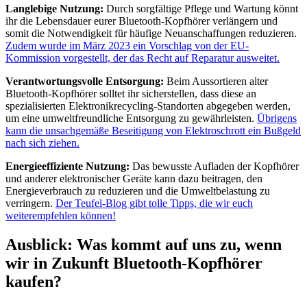
Langlebige Nutzung:
Durch sorgfältige Pflege und Wartung könnt
ihr die Lebensdauer eurer Bluetooth-Kopfhörer verlängern und
somit die Notwendigkeit für häufige Neuanschaffungen reduzieren.
Zudem wurde im März 2023 ein Vorschlag von der EU-
Kommission vorgestellt, der das Recht auf Reparatur ausweitet.
Verantwortungsvolle Entsorgung:
Beim Aussortieren alter
Bluetooth-Kopfhörer solltet ihr sicherstellen, dass diese an
spezialisierten Elektronikrecycling-Standorten abgegeben werden,
um eine umweltfreundliche Entsorgung zu gewährleisten.
Übrigens
kann die unsachgemäße Beseitigung von Elektroschrott ein Bußgeld
nach sich ziehen.
Energieeffiziente Nutzung:
Das bewusste Aufladen der Kopfhörer
und anderer elektronischer Geräte kann dazu beitragen, den
Energieverbrauch zu reduzieren und die Umweltbelastung zu
verringern.
Der Teufel-Blog gibt tolle Tipps, die wir euch
weiterempfehlen können!
Ausblick: Was kommt auf uns zu, wenn
wir in Zukunft Bluetooth-Kopfhörer
kaufen?