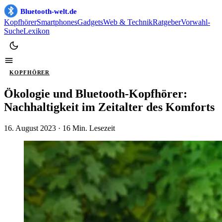
Bluetooth-welt.de
Kopfhörer
Smartphones
Gadgets
Web & Technik
Ratgeber
Vorwahl-
Suche
Lexikon
KOPFHÖRER
Ökologie und Bluetooth-Kopfhörer:
Nachhaltigkeit im Zeitalter des Komforts
16. August 2023
· 16 Min. Lesezeit