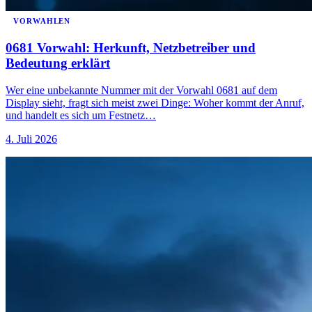
VORWAHLEN
0681 Vorwahl: Herkunft, Netzbetreiber und
Bedeutung erklärt
Wer eine unbekannte Nummer mit der Vorwahl 0681 auf dem
Display sieht, fragt sich meist zwei Dinge: Woher kommt der Anruf,
und handelt es sich um Festnetz…
4. Juli 2026