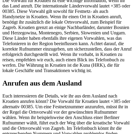
Die Vorwahl für Kroatien ist eine wichtige Information, wenn ihr
das Land anruft. Die internationale Ländervorwahl lautet +385 oder
00385. Diese Vorwahl gilt sowohl für Festnetz- als auch
Handynetze in Kroatien. Wenn ihr einen Ort in Kroatien anruft,
benötigt ihr zusätzlich die lokale Ortsvorwahl, zum Beispiel für
Zagreb. Kroatien grenzt an einige Nachbarländer, darunter Bosnien
und Herzegowina, Montenegro, Serbien, Slowenien und Ungarn.
Diese Länder haben ebenfalls ihre eigenen Vorwahlen, was das
Telefonieren in der Region beeinflussen kann. Achtet darauf, die
korrekte Rufnummer einzugeben, um sicherzustellen, dass der Anruf
erfolgreich durchgestellt wird. Wenn ihr vorhabt, in Kroatien zu
reisen, empfehlen wir euch, auch einen Blick ins Telefonbuch zu
werfen. Die Währung in Kroatien ist die Kuna (HRK), die für
lokale Geschäfte und Transaktionen wichtig ist.
Anrufen aus dem Ausland
Euch interessieren die Details, wie ihr aus dem Ausland nach
Kroatien anrufen könnt? Die Vorwahl für Kroatien lautet +385 oder
alternativ 00385. Um eine Festnetznummer anzurufen, müsst ihr in
der Regel die Ortsvorwahl vor der gewünschten Rufnummer
wählen. Wenn ihr beispielsweise den Anschluss einer Berliner
Rufnummer wählt, führt euch der Weg über die kroatische Vorwahl
und die Ortsvorwahl von Zagreb. Im Telefonbuch könnt ihr die
entsprechenden Nummern und Vorwahlen problemlos finden.