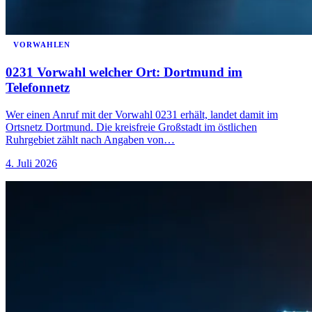
VORWAHLEN
0231 Vorwahl welcher Ort: Dortmund im
Telefonnetz
Wer einen Anruf mit der Vorwahl 0231 erhält, landet damit im
Ortsnetz Dortmund. Die kreisfreie Großstadt im östlichen
Ruhrgebiet zählt nach Angaben von…
4. Juli 2026