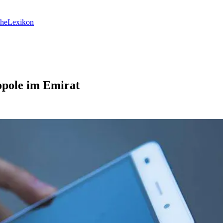
he
Lexikon
opole im Emirat