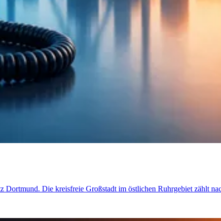
etz Dortmund. Die kreisfreie Großstadt im östlichen Ruhrgebiet zählt