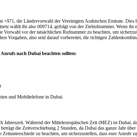
st +971, die Ländervorwahl der Vereinigten Arabischen Emirate. Dies b
tz wählt ihr also 009714, gefolgt von der Zielrufnummer. Wenn ihr ein
ie Vorwahl vor der tatsächlichen Rufnummer zu beachten, um sicherzust
chen Vorgaben, also seid darauf vorbereitet, die richtigen Zahlenkomb
s Anrufs nach Dubai beachten sollten:
r
nien und Mobiltelefone in Dubai.
h Jahreszeit. Während der Mitteleuropäischen Zeit (MEZ) ist Dubai, da
beträgt die Zeitverschiebung 2 Stunden, da Dubai das ganze Jahr über
n Zeitunterschiede zu beachten, um sicherzustellen, dass eure Anrufe zu