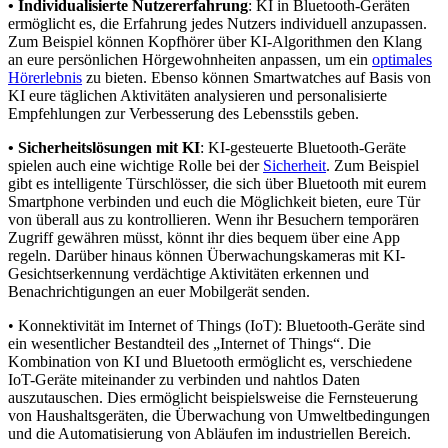
• Individualisierte Nutzererfahrung
: KI in Bluetooth-Geräten
ermöglicht es, die Erfahrung jedes Nutzers individuell anzupassen.
Zum Beispiel können Kopfhörer über KI-Algorithmen den Klang
an eure persönlichen Hörgewohnheiten anpassen, um ein
optimales
Hörerlebnis
zu bieten. Ebenso können Smartwatches auf Basis von
KI eure täglichen Aktivitäten analysieren und personalisierte
Empfehlungen zur Verbesserung des Lebensstils geben.
• Sicherheitslösungen mit KI
: KI-gesteuerte Bluetooth-Geräte
spielen auch eine wichtige Rolle bei der
Sicherheit
. Zum Beispiel
gibt es intelligente Türschlösser, die sich über Bluetooth mit eurem
Smartphone verbinden und euch die Möglichkeit bieten, eure Tür
von überall aus zu kontrollieren. Wenn ihr Besuchern temporären
Zugriff gewähren müsst, könnt ihr dies bequem über eine App
regeln. Darüber hinaus können Überwachungskameras mit KI-
Gesichtserkennung verdächtige Aktivitäten erkennen und
Benachrichtigungen an euer Mobilgerät senden.
• Konnektivität im Internet of Things (IoT): Bluetooth-Geräte sind
ein wesentlicher Bestandteil des „Internet of Things“. Die
Kombination von KI und Bluetooth ermöglicht es, verschiedene
IoT-Geräte miteinander zu verbinden und nahtlos Daten
auszutauschen. Dies ermöglicht beispielsweise die Fernsteuerung
von Haushaltsgeräten, die Überwachung von Umweltbedingungen
und die Automatisierung von Abläufen im industriellen Bereich.