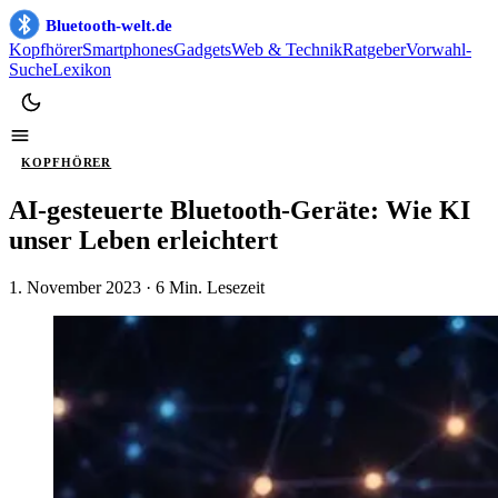
Bluetooth-welt.de
Kopfhörer
Smartphones
Gadgets
Web & Technik
Ratgeber
Vorwahl-
Suche
Lexikon
KOPFHÖRER
AI-gesteuerte Bluetooth-Geräte: Wie KI
unser Leben erleichtert
1. November 2023
· 6 Min. Lesezeit