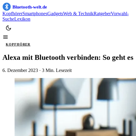
Bluetooth-welt.de
Kopfhörer
Smartphones
Gadgets
Web & Technik
Ratgeber
Vorwahl-
Suche
Lexikon
KOPFHÖRER
Alexa mit Bluetooth verbinden: So geht es
6. Dezember 2023
· 3 Min. Lesezeit