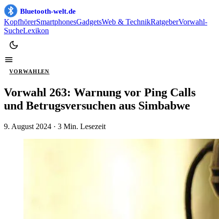
Bluetooth-welt.de
Kopfhörer
Smartphones
Gadgets
Web & Technik
Ratgeber
Vorwahl-
Suche
Lexikon
VORWAHLEN
Vorwahl 263: Warnung vor Ping Calls
und Betrugsversuchen aus Simbabwe
9. August 2024
· 3 Min. Lesezeit