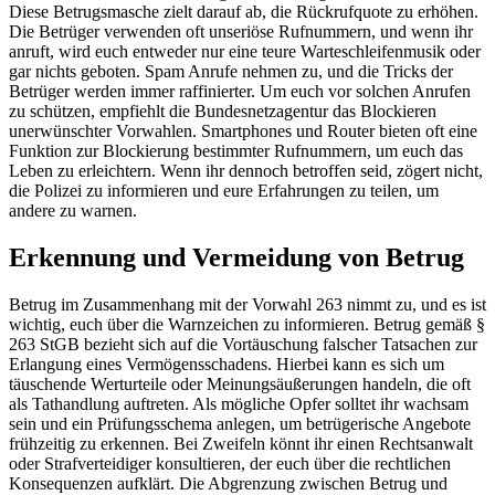
Diese Betrugsmasche zielt darauf ab, die Rückrufquote zu erhöhen.
Die Betrüger verwenden oft unseriöse Rufnummern, und wenn ihr
anruft, wird euch entweder nur eine teure Warteschleifenmusik oder
gar nichts geboten. Spam Anrufe nehmen zu, und die Tricks der
Betrüger werden immer raffinierter. Um euch vor solchen Anrufen
zu schützen, empfiehlt die Bundesnetzagentur das Blockieren
unerwünschter Vorwahlen. Smartphones und Router bieten oft eine
Funktion zur Blockierung bestimmter Rufnummern, um euch das
Leben zu erleichtern. Wenn ihr dennoch betroffen seid, zögert nicht,
die Polizei zu informieren und eure Erfahrungen zu teilen, um
andere zu warnen.
Erkennung und Vermeidung von Betrug
Betrug im Zusammenhang mit der Vorwahl 263 nimmt zu, und es ist
wichtig, euch über die Warnzeichen zu informieren. Betrug gemäß §
263 StGB bezieht sich auf die Vortäuschung falscher Tatsachen zur
Erlangung eines Vermögensschadens. Hierbei kann es sich um
täuschende Werturteile oder Meinungsäußerungen handeln, die oft
als Tathandlung auftreten. Als mögliche Opfer solltet ihr wachsam
sein und ein Prüfungsschema anlegen, um betrügerische Angebote
frühzeitig zu erkennen. Bei Zweifeln könnt ihr einen Rechtsanwalt
oder Strafverteidiger konsultieren, der euch über die rechtlichen
Konsequenzen aufklärt. Die Abgrenzung zwischen Betrug und