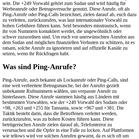
sein. Die +249 Vorwahl gehört zum Sudan und wird häufig für
Werbeanrufe oder Betrugsversuche genutzt. Diese Anrufe, oft als
Ping-Anrufe oder Ping-Calls bezeichnet, zielen darauf ab, euch dazu
zu verleiten, zurückzurufen, was laut internationaler Vorwahl zu
hohen Gebühren führen kann. Seid besonders misstrauisch, wenn
ihr von Nummern kontaktiert werdet, die ungewöhnlich oder
schwer zuzuordnen sind. Um euch vor unerwünschten Anrufen aus
dem Sudan und möglichen finanziellen Verlusten zu schützen, ist es
ratsam, solche Anrufe zu ignorieren und auf offizielle Kanäle zu
setzen, wenn ihr Rückfragen habt.
Was sind Ping-Anrufe?
Ping-Anrufe, auch bekannt als Lockanrufe oder Ping-Calls, sind
eine weit verbreitete Betrugsmasche, bei der Anrufer gezielt
unbekannte Rufnummern wählen, um verpasste Anrufe zu
hinterlassen. Diese Anrufe stammen häufig aus Ländern mit
bestimmten Vorwahlen, wie der +249 Vorwahl des Sudans oder
+98, +263 und +255 für Tansania, sowie +967 und +381. Die
Taktik besteht darin, dass die Betroffenen verleitet werden,
zurückzurufen, was zu hohen Kosten führen kann. Diese
betrügerischen Anrufe zielen darauf ab, Telefonterror zu
verursachen und die Opfer in eine Falle zu locken. Auf Plattformen
wie tellows wird vor solchen Anrufen gewarnt, da es sich oft um