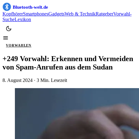
Bluetooth-welt.de
Kopfhörer
Smartphones
Gadgets
Web & Technik
Ratgeber
Vorwahl-
Suche
Lexikon
VORWAHLEN
+249 Vorwahl: Erkennen und Vermeiden
von Spam-Anrufen aus dem Sudan
8. August 2024
· 3 Min. Lesezeit