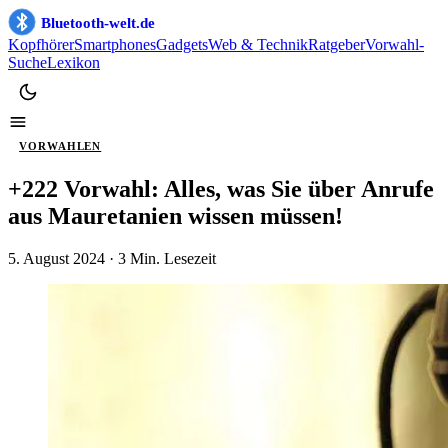
Bluetooth-welt.de
Kopfhörer
Smartphones
Gadgets
Web & Technik
Ratgeber
Vorwahl-
Suche
Lexikon
VORWAHLEN
+222 Vorwahl: Alles, was Sie über Anrufe
aus Mauretanien wissen müssen!
5. August 2024
· 3 Min. Lesezeit