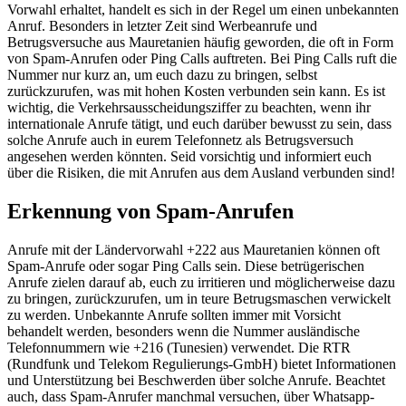
Vorwahl erhaltet, handelt es sich in der Regel um einen unbekannten
Anruf. Besonders in letzter Zeit sind Werbeanrufe und
Betrugsversuche aus Mauretanien häufig geworden, die oft in Form
von Spam-Anrufen oder Ping Calls auftreten. Bei Ping Calls ruft die
Nummer nur kurz an, um euch dazu zu bringen, selbst
zurückzurufen, was mit hohen Kosten verbunden sein kann. Es ist
wichtig, die Verkehrsausscheidungsziffer zu beachten, wenn ihr
internationale Anrufe tätigt, und euch darüber bewusst zu sein, dass
solche Anrufe auch in eurem Telefonnetz als Betrugsversuch
angesehen werden könnten. Seid vorsichtig und informiert euch
über die Risiken, die mit Anrufen aus dem Ausland verbunden sind!
Erkennung von Spam-Anrufen
Anrufe mit der Ländervorwahl +222 aus Mauretanien können oft
Spam-Anrufe oder sogar Ping Calls sein. Diese betrügerischen
Anrufe zielen darauf ab, euch zu irritieren und möglicherweise dazu
zu bringen, zurückzurufen, um in teure Betrugsmaschen verwickelt
zu werden. Unbekannte Anrufe sollten immer mit Vorsicht
behandelt werden, besonders wenn die Nummer ausländische
Telefonnummern wie +216 (Tunesien) verwendet. Die RTR
(Rundfunk und Telekom Regulierungs-GmbH) bietet Informationen
und Unterstützung bei Beschwerden über solche Anrufe. Beachtet
auch, dass Spam-Anrufer manchmal versuchen, über Whatsapp-