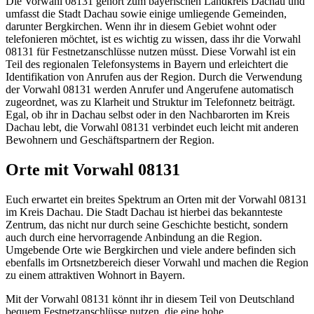
Die Vorwahl 08131 gehört zum bayerischen Landkreis Dachau und
umfasst die Stadt Dachau sowie einige umliegende Gemeinden,
darunter Bergkirchen. Wenn ihr in diesem Gebiet wohnt oder
telefonieren möchtet, ist es wichtig zu wissen, dass ihr die Vorwahl
08131 für Festnetzanschlüsse nutzen müsst. Diese Vorwahl ist ein
Teil des regionalen Telefonsystems in Bayern und erleichtert die
Identifikation von Anrufen aus der Region. Durch die Verwendung
der Vorwahl 08131 werden Anrufer und Angerufene automatisch
zugeordnet, was zu Klarheit und Struktur im Telefonnetz beiträgt.
Egal, ob ihr in Dachau selbst oder in den Nachbarorten im Kreis
Dachau lebt, die Vorwahl 08131 verbindet euch leicht mit anderen
Bewohnern und Geschäftspartnern der Region.
Orte mit Vorwahl 08131
Euch erwartet ein breites Spektrum an Orten mit der Vorwahl 08131
im Kreis Dachau. Die Stadt Dachau ist hierbei das bekannteste
Zentrum, das nicht nur durch seine Geschichte besticht, sondern
auch durch eine hervorragende Anbindung an die Region.
Umgebende Orte wie Bergkirchen und viele andere befinden sich
ebenfalls im Ortsnetzbereich dieser Vorwahl und machen die Region
zu einem attraktiven Wohnort in Bayern.
Mit der Vorwahl 08131 könnt ihr in diesem Teil von Deutschland
bequem Festnetzanschlüsse nutzen, die eine hohe