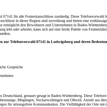
hl 07141 für alle Festnetzanschlüsse zuständig. Diese Telefonvorwahl
hlüsse in dieser Region sind zuverlässig und bieten eine erstklassige
ur ermöglicht den Bewohnern und Unternehmen in Baden-Württemberg, vo
 lebt oder arbeitet, kann sich auf eine breite Palette von Festnetzdien
nießen.
ionen zur Telefonvorwahl 07141 in Ludwigsburg und deren Bedeutun
liche Gespräche
ernehmen
 in Deutschland, genauer gesagt in Baden-Württemberg. Diese Telefonv
henstange, Möglingen, Neckarweihingen und Oßweil. Anrufe aus diese
sorgen für störungsfreie Kommunikation. Die Vielfältigkeit der Orte mi