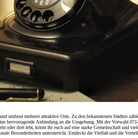
nd umfasst mehrere attraktive Orte. Zu den bekanntesten Städten zä
ine hervorragende Anbindung an die Umgebung. Mit der Vorwahl 07141 s
 oder dort lebt, könnt ihr euch auf eine starke Gemeinschaft und viel
onale Besonderheiten unterstreicht. Entdeckt die Vielfalt und die Vort