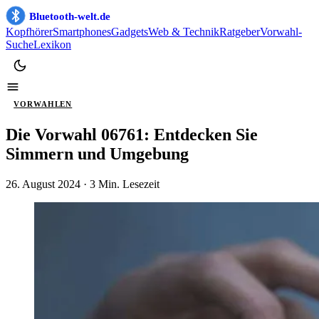
Bluetooth-welt.de
Kopfhörer
Smartphones
Gadgets
Web & Technik
Ratgeber
Vorwahl-
Suche
Lexikon
VORWAHLEN
Die Vorwahl 06761: Entdecken Sie
Simmern und Umgebung
26. August 2024
· 3 Min. Lesezeit