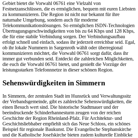
Gebiet bietet die Vorwahl 06761 eine Vielzahl von
Festnetzanschlüssen, die es ermöglichen, bequem mit euren Liebsten
zu kommunizieren. Die Region ist nicht nur bekannt für ihre
naturnahe Umgebung, sondern auch für moderne
Telekommunikationslösungen. So ermöglichen ISDN-Technologien
Übertragungsgeschwindigkeiten von bis zu 64 Kbps und 128 Kbps,
die für eine stabile Verbindung sorgen. Der Verbindungsaufbau
erfolgt schnell und einfach, sodass ihr jederzeit erreichbar seid. Egal,
ob ihr lokale Nummern in Sargenroth wählt oder überregional
kommunizieren möchtet, die Vorwahl 06761 sorgt dafür, dass ihr
immer gut verbunden seid. Entdeckt die zahlreichen Möglichkeiten,
die euch die Vorwahl 06761 bietet, und genießt die Vorzüge der
leistungsstarken Telefonnnetze in dieser schönen Region.
Sehenswürdigkeiten in Simmern
In Simmern, der zentralen Stadt im Hunsrück und Verwaltungssitz
der Verbandsgemeinde, gibt es zahlreiche Sehenswürdigkeiten, die
einen Besuch wert sind. Die historische Stadtmauer und der
beeindruckende Schinderhannesturm zeugen von der reichen
Geschichte der Region Rheinland-Pfalz. Für Architektur- und
Geschichtsliebhaber empfiehlt sich das Neue Schloss, ein schönes
Beispiel für regionale Baukunst. Die Evangelische Stephanskirche
und die Katholische Josefskirche bieten zudem kulturelle Einblicke