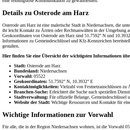
eine reibungslose Kommunikation zu gewährleisten.
Details zu Osterode am Harz
Osterode am Harz ist eine malerische Stadt in Niedersachsen, die un
ihr leicht Kontakt zu Ärzten oder Rechtsanwälten in der Umgebung au
Geokoordinaten von Osterode am Harz sind 51.7592° N und 10.3932° E, 
Informationen zu Gemeindeschlüssel und Kfz-Kennzeichen bereitstell
gestalten.
Hier finden Sie eine Übersicht der wichtigsten Informationen üb
Stadt:
Osterode am Harz
Bundesland:
Niedersachsen
Vorwahl:
05522
Geokoordinaten:
51.7592° N, 10.3932° E
Kontaktmöglichkeiten:
Vielzahl von Festnetzanschlüssen zu 
Branchen-Suche:
Erleichtert die Suche nach speziellen Dienst
Stadtverwaltung:
Für offizielle Belange, Gemeindeschlüssel
Website der Stadt:
Wichtige Ressourcen und Kontakte für ei
Wichtige Informationen zur Vorwahl
Für alle, die in der Region Niedersachsen wohnen, ist die Vorwahl 055