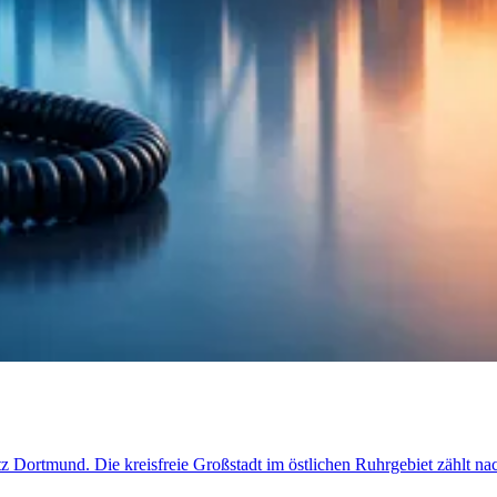
etz Dortmund. Die kreisfreie Großstadt im östlichen Ruhrgebiet zählt