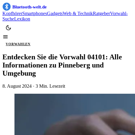
Bluetooth-welt.de
Kopfhörer
Smartphones
Gadgets
Web & Technik
Ratgeber
Vorwahl-
Suche
Lexikon
VORWAHLEN
Entdecken Sie die Vorwahl 04101: Alle
Informationen zu Pinneberg und
Umgebung
8. August 2024
· 3 Min. Lesezeit