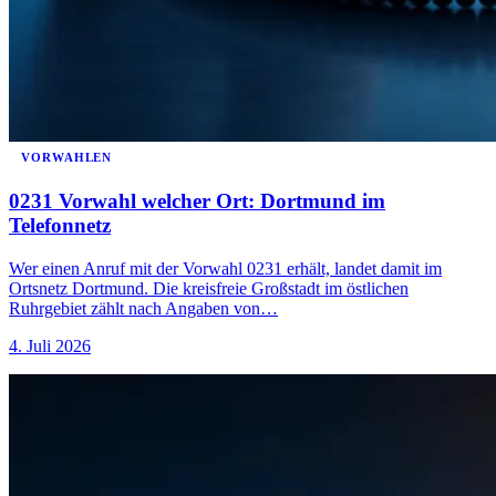
VORWAHLEN
0231 Vorwahl welcher Ort: Dortmund im
Telefonnetz
Wer einen Anruf mit der Vorwahl 0231 erhält, landet damit im
Ortsnetz Dortmund. Die kreisfreie Großstadt im östlichen
Ruhrgebiet zählt nach Angaben von…
4. Juli 2026