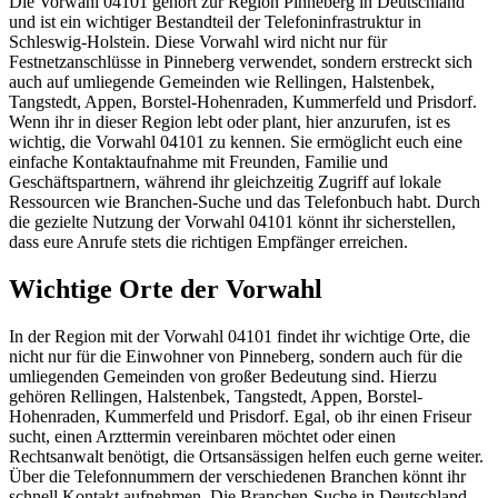
Die Vorwahl 04101 gehört zur Region Pinneberg in Deutschland
und ist ein wichtiger Bestandteil der Telefoninfrastruktur in
Schleswig-Holstein. Diese Vorwahl wird nicht nur für
Festnetzanschlüsse in Pinneberg verwendet, sondern erstreckt sich
auch auf umliegende Gemeinden wie Rellingen, Halstenbek,
Tangstedt, Appen, Borstel-Hohenraden, Kummerfeld und Prisdorf.
Wenn ihr in dieser Region lebt oder plant, hier anzurufen, ist es
wichtig, die Vorwahl 04101 zu kennen. Sie ermöglicht euch eine
einfache Kontaktaufnahme mit Freunden, Familie und
Geschäftspartnern, während ihr gleichzeitig Zugriff auf lokale
Ressourcen wie Branchen-Suche und das Telefonbuch habt. Durch
die gezielte Nutzung der Vorwahl 04101 könnt ihr sicherstellen,
dass eure Anrufe stets die richtigen Empfänger erreichen.
Wichtige Orte der Vorwahl
In der Region mit der Vorwahl 04101 findet ihr wichtige Orte, die
nicht nur für die Einwohner von Pinneberg, sondern auch für die
umliegenden Gemeinden von großer Bedeutung sind. Hierzu
gehören Rellingen, Halstenbek, Tangstedt, Appen, Borstel-
Hohenraden, Kummerfeld und Prisdorf. Egal, ob ihr einen Friseur
sucht, einen Arzttermin vereinbaren möchtet oder einen
Rechtsanwalt benötigt, die Ortsansässigen helfen euch gerne weiter.
Über die Telefonnummern der verschiedenen Branchen könnt ihr
schnell Kontakt aufnehmen. Die Branchen-Suche in Deutschland