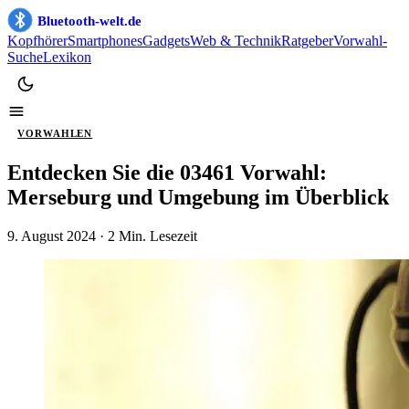
Bluetooth-welt.de
Kopfhörer
Smartphones
Gadgets
Web & Technik
Ratgeber
Vorwahl-
Suche
Lexikon
VORWAHLEN
Entdecken Sie die 03461 Vorwahl:
Merseburg und Umgebung im Überblick
9. August 2024
· 2 Min. Lesezeit