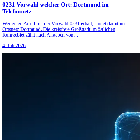
0231 Vorwahl welcher Ort: Dortmund im
Telefonnetz
Wer einen Anruf mit der Vorwahl 0231 erhält, landet damit im
Ortsnetz Dortmund. Die kreisfreie Großstadt im östlichen
Ruhrgebiet zählt nach Angaben von…
4. Juli 2026