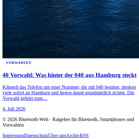
VORWAHLEN
40 Vorwahl: Was hinter der 040 aus Hamburg steckt
Klingelt das Telefon mit einer Nummer, die mit 040 beginnt, denken
viele sofort an Hamburg und liegen damit grundsätzlich richtig. Die
Vorwahl gehört zum…
4. Juli 2026
© 2026 Bluetooth-Welt · Ratgeber für Bluetooth, Smartphones und
Vorwahlen
Impressum
Datenschutz
Über uns
Archiv
RSS