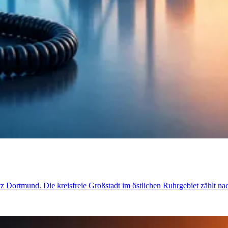
etz Dortmund. Die kreisfreie Großstadt im östlichen Ruhrgebiet zählt