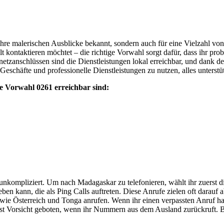
ihre malerischen Ausblicke bekannt, sondern auch für eine Vielzahl von
t kontaktieren möchtet – die richtige Vorwahl sorgt dafür, dass ihr pr
netzanschlüssen sind die Dienstleistungen lokal erreichbar, und dank 
Geschäfte und professionelle Dienstleistungen zu nutzen, alles unterstü
ie Vorwahl 0261 erreichbar sind:
nkompliziert. Um nach Madagaskar zu telefonieren, wählt ihr zuerst d
en kann, die als Ping Calls auftreten. Diese Anrufe zielen oft darauf 
ie Österreich und Tonga anrufen. Wenn ihr einen verpassten Anruf ha
st Vorsicht geboten, wenn ihr Nummern aus dem Ausland zurückruft. Bl