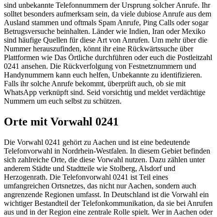
sind unbekannte Telefonnummern der Ursprung solcher Anrufe. Ihr
solltet besonders aufmerksam sein, da viele dubiose Anrufe aus dem
Ausland stammen und oftmals Spam Anrufe, Ping Calls oder sogar
Betrugsversuche beinhalten. Länder wie Indien, Iran oder Mexiko
sind häufige Quellen für diese Art von Anrufen. Um mehr über die
Nummer herauszufinden, könnt ihr eine Rückwärtssuche über
Plattformen wie Das Örtliche durchführen oder euch die Postleitzahl
0241 ansehen. Die Rückverfolgung von Festnetznummern und
Handynummern kann euch helfen, Unbekannte zu identifizieren.
Falls ihr solche Anrufe bekommt, überprüft auch, ob sie mit
WhatsApp verknüpft sind. Seid vorsichtig und meldet verdächtige
Nummern um euch selbst zu schützen.
Orte mit Vorwahl 0241
Die Vorwahl 0241 gehört zu Aachen und ist eine bedeutende
Telefonvorwahl in Nordrhein-Westfalen. In diesem Gebiet befinden
sich zahlreiche Orte, die diese Vorwahl nutzen. Dazu zählen unter
anderem Städte und Stadtteile wie Stolberg, Alsdorf und
Herzogenrath. Die Telefonvorwahl 0241 ist Teil eines
umfangreichen Ortsnetzes, das nicht nur Aachen, sondern auch
angrenzende Regionen umfasst. In Deutschland ist die Vorwahl ein
wichtiger Bestandteil der Telefonkommunikation, da sie bei Anrufen
aus und in der Region eine zentrale Rolle spielt. Wer in Aachen oder