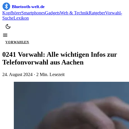
Bluetooth-welt.de
Kopfhörer
Smartphones
Gadgets
Web & Technik
Ratgeber
Vorwahl-
Suche
Lexikon
VORWAHLEN
0241 Vorwahl: Alle wichtigen Infos zur
Telefonvorwahl aus Aachen
24. August 2024
· 2 Min. Lesezeit