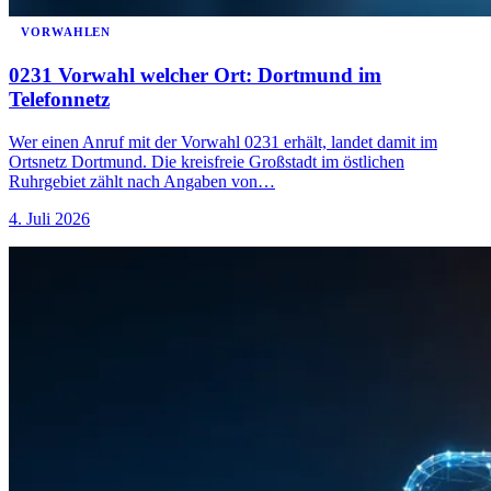
VORWAHLEN
0231 Vorwahl welcher Ort: Dortmund im
Telefonnetz
Wer einen Anruf mit der Vorwahl 0231 erhält, landet damit im
Ortsnetz Dortmund. Die kreisfreie Großstadt im östlichen
Ruhrgebiet zählt nach Angaben von…
4. Juli 2026