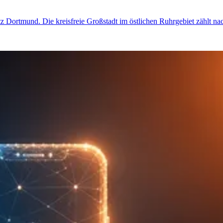
etz Dortmund. Die kreisfreie Großstadt im östlichen Ruhrgebiet zählt