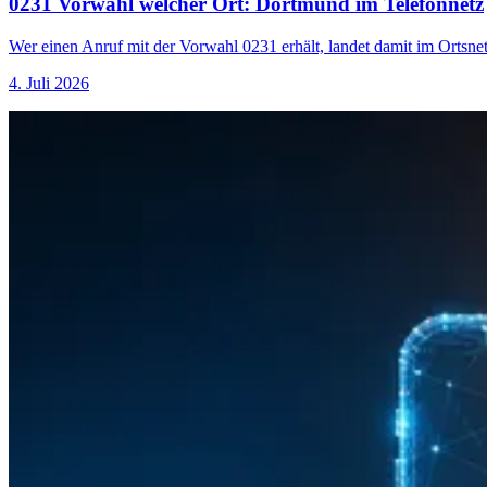
0231 Vorwahl welcher Ort: Dortmund im Telefonnetz
Wer einen Anruf mit der Vorwahl 0231 erhält, landet damit im Ortsn
4. Juli 2026