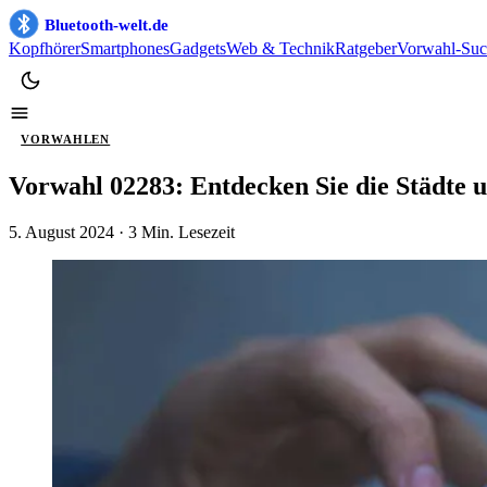
Bluetooth-welt.de
Kopfhörer
Smartphones
Gadgets
Web & Technik
Ratgeber
Vorwahl-Suc
VORWAHLEN
Vorwahl 02283: Entdecken Sie die Städte 
5. August 2024
· 3 Min. Lesezeit