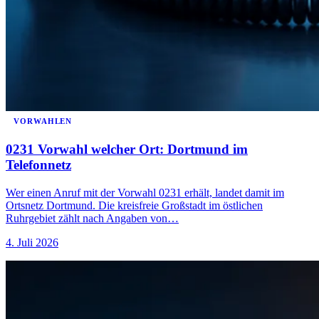
VORWAHLEN
0231 Vorwahl welcher Ort: Dortmund im
Telefonnetz
Wer einen Anruf mit der Vorwahl 0231 erhält, landet damit im
Ortsnetz Dortmund. Die kreisfreie Großstadt im östlichen
Ruhrgebiet zählt nach Angaben von…
4. Juli 2026