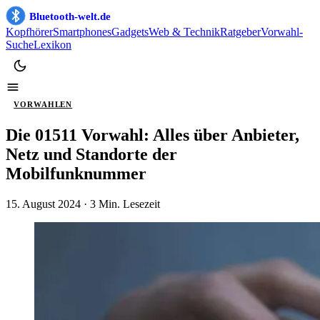
Bluetooth-welt.de
Kopfhörer
Smartphones
Gadgets
Web & Technik
Ratgeber
Vorwahl-
Suche
Lexikon
VORWAHLEN
Die 01511 Vorwahl: Alles über Anbieter,
Netz und Standorte der
Mobilfunknummer
15. August 2024
· 3 Min. Lesezeit