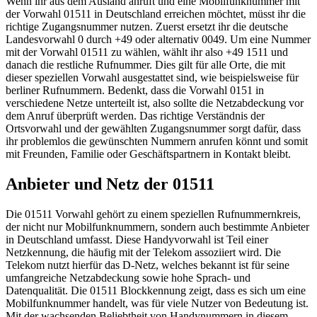
Wenn ihr aus dem Ausland anruft und eine Mobilfunknummer mit
der Vorwahl 01511 in Deutschland erreichen möchtet, müsst ihr die
richtige Zugangsnummer nutzen. Zuerst ersetzt ihr die deutsche
Landesvorwahl 0 durch +49 oder alternativ 0049. Um eine Nummer
mit der Vorwahl 01511 zu wählen, wählt ihr also +49 1511 und
danach die restliche Rufnummer. Dies gilt für alle Orte, die mit
dieser speziellen Vorwahl ausgestattet sind, wie beispielsweise für
berliner Rufnummern. Bedenkt, dass die Vorwahl 0151 in
verschiedene Netze unterteilt ist, also sollte die Netzabdeckung vor
dem Anruf überprüft werden. Das richtige Verständnis der
Ortsvorwahl und der gewählten Zugangsnummer sorgt dafür, dass
ihr problemlos die gewünschten Nummern anrufen könnt und somit
mit Freunden, Familie oder Geschäftspartnern in Kontakt bleibt.
Anbieter und Netz der 01511
Die 01511 Vorwahl gehört zu einem speziellen Rufnummernkreis,
der nicht nur Mobilfunknummern, sondern auch bestimmte Anbieter
in Deutschland umfasst. Diese Handyvorwahl ist Teil einer
Netzkennung, die häufig mit der Telekom assoziiert wird. Die
Telekom nutzt hierfür das D-Netz, welches bekannt ist für seine
umfangreiche Netzabdeckung sowie hohe Sprach- und
Datenqualität. Die 01511 Blockkennung zeigt, dass es sich um eine
Mobilfunknummer handelt, was für viele Nutzer von Bedeutung ist.
Mit der wachsenden Beliebtheit von Handynummern in diesem