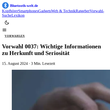
Bluetooth-welt.de
Kopfhörer
Smartphones
Gadgets
Web & Technik
Ratgeber
Vorwahl-
Suche
Lexikon
VORWAHLEN
Vorwahl 0037: Wichtige Informationen
zu Herkunft und Seriosität
15. August 2024
· 3 Min. Lesezeit